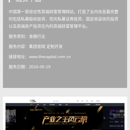
中国第一家综合性高端财富管理网站，打造了业内信息最完整
的包括私募股权投资、阳光私募证券投资、固定收益信托投资
以及高端房产投资在内的高端财富管理平台。
服务类别：金融行业
服务内容：
集团官网 定制开发
链接地址：
www.thecapital.com.cn
服务日期：2016-05-19