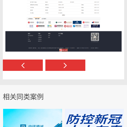
相关同类案例