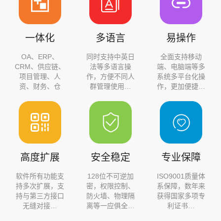
一体化
多语言
易操作
OA、ERP、
同时支持中英日
全面支持移动
CRM、供应链、
法等多语言操
端、电脑端等多
项目管理、人
作，方便不同人
系统多平台化操
资、财务、仓
群管理使用…
作，更加便捷…
侧重进货、库存和账款管理；互联网、局域网皆可
储…
使用。
包括客户、采购、入库、出库、盘点、调拨、借
货、还货、退货、发货、订单、回款、付款、售
后、公告、知识库、备忘录、扫描枪、短信、统计
分析等功能模块。
高度扩展
安全稳定
专业保障
适合侧重进销存、销售数据统计等企业使用
软件所有功能支
128位不可逆加
ISO9001质量体
持多次扩展，支
密，权限控制、
系保障，数年来
持与第三方接口
防火墙、物理隔
获得国家多项专
无缝对接…
离等一应俱全…
利证书…