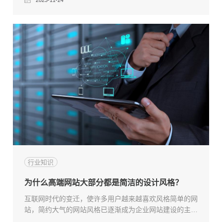
2023-11-24
行业知识
为什么高端网站大部分都是简洁的设计风格？
互联网时代的变迁，使许多用户越来越喜欢风格简单的网
站，简约大气的网站风格已逐渐成为企业网站建设的主要
理念。