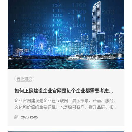
行业知识
如何正确建设企业官网是每个企业都需要考虑的问题
企业官网建设是企业在互联网上展示形象、产品、服务、
文化和价值的重要途径，也是吸引客户、提升品牌、拓展
市场的有效途径。
2023-12-05