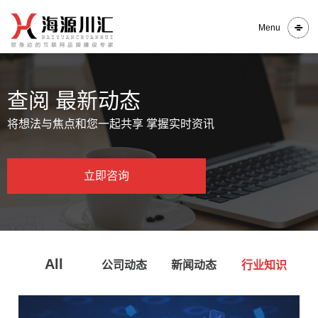
Menu
查阅 最新动态
将想法与焦点和您一起共享 掌握实时资讯
立即咨询
All
公司动态
新闻动态
行业知识