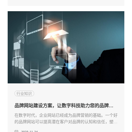
行业知识
品牌网站建设方案，让数字科技助力您的品牌营销全面升级！
在数字时代，企业网站已经成为品牌营销的基础。一个好
的品牌网站可以提高潜在客户对品牌的认知和信任，塑造
品牌形象，扩大品牌