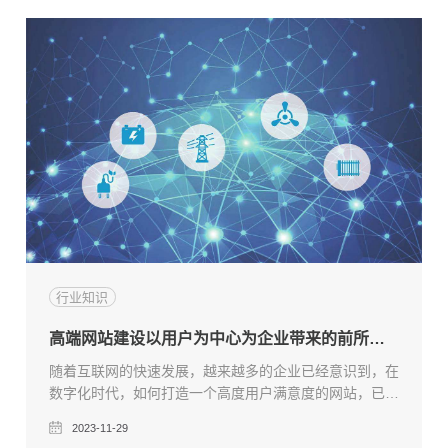
行业知识
高端网站建设以用户为中心为企业带来的前所未有的品牌效应
随着互联网的快速发展，越来越多的企业已经意识到，在
数字化时代，如何打造一个高度用户满意度的网站，已经
成为了企业赢得消费者信任和品牌效应的关键所在。
2023-11-29